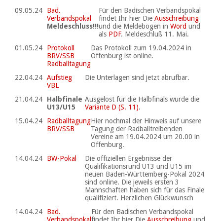
09.05.24
Bad.
Für den Badischen Verbandspokal
Verbandspokal
findet Ihr hier Die
Ausschreibung
Meldeschluss!!!
und die Meldebögen in
Word
und
als
PDF
. Meldeschluß 11. Mai.
01.05.24
Protokoll
Das Protokoll zum 19.04.2024 in
BRV/SSB
Offenburg ist online.
Radballtagung
22.04.24
Aufstieg
Die Unterlagen sind jetzt abrufbar.
VBL
21.04.24
Halbfinale
Ausgelost für die Halbfinals wurde die
U13/U15
Variante D (S. 11)
.
15.04.24
Radballtagung
Hier nochmal der Hinweis auf unsere
BRV/SSB
Tagung der Radballtreibenden
Vereine am 19.04.2024 um 20.00 in
Offenburg.
14.04.24
BW-Pokal
Die offiziellen Ergebnisse der
Qualifikationsrund U13 und U15 im
neuen Baden-Württemberg-Pokal 2024
sind online. Die jeweils ersten 3
Mannschaften haben sich für das Finale
qualifiziert. Herzlichen Glückwunsch
14.04.24
Bad.
Für den Badischen Verbandspokal
Verbandspokal
findet Ihr hier Die
Ausschreibung
und