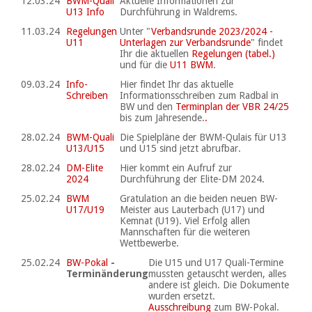
12.03.24
BWM-Quali
Aktuelle Informationen zur
U13 Info
Durchführung in Waldrems.
11.03.24
Regelungen
Unter "
Verbandsrunde 2023/2024 -
U11
Unterlagen zur Verbandsrunde
" findet
Ihr die aktuellen
Regelungen (tabel.)
und für die
U11 BWM
.
09.03.24
Info-
Hier findet Ihr das aktuelle
Schreiben
Informationsschreiben zum Radbal in
BW und den
Terminplan der VBR 24/25
bis zum Jahresende.
.
28.02.24
BWM-Quali
Die Spielpläne der BWM-Qulais für U13
U13/U15
und U15 sind jetzt abrufbar.
28.02.24
DM-Elite
Hier kommt ein Aufruf zur
2024
Durchführung der Elite-DM 2024.
25.02.24
BWM
Gratulation an die beiden neuen BW-
U17/U19
Meister aus Lauterbach (U17) und
Kemnat (U19). Viel Erfolg allen
Mannschaften für die weiteren
Wettbewerbe.
25.02.24
BW-Pokal
-
Die U15 und U17 Quali-Termine
Terminänderung
mussten getauscht werden, alles
andere ist gleich. Die Dokumente
wurden ersetzt.
Ausschreibung
zum BW-Pokal.