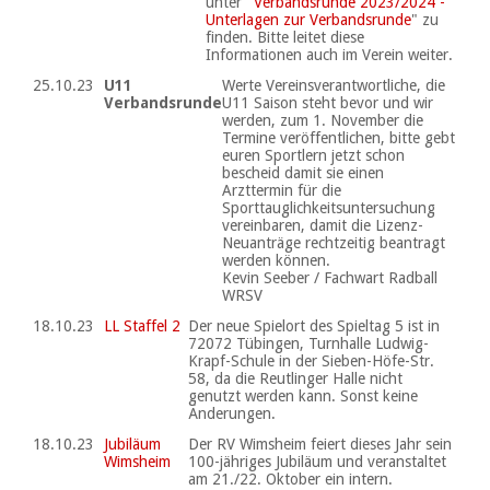
unter "
Verbandsrunde 2023/2024 -
Unterlagen zur Verbandsrunde
" zu
finden. Bitte leitet diese
Informationen auch im Verein weiter.
25.10.23
U11
Werte Vereinsverantwortliche, die
Verbandsrunde
U11 Saison steht bevor und wir
werden, zum 1. November die
Termine veröffentlichen, bitte gebt
euren Sportlern jetzt schon
bescheid damit sie einen
Arzttermin für die
Sporttauglichkeitsuntersuchung
vereinbaren, damit die Lizenz-
Neuanträge rechtzeitig beantragt
werden können.
Kevin Seeber / Fachwart Radball
WRSV
18.10.23
LL Staffel 2
Der neue Spielort des Spieltag 5 ist in
72072 Tübingen, Turnhalle Ludwig-
Krapf-Schule in der Sieben-Höfe-Str.
58, da die Reutlinger Halle nicht
genutzt werden kann. Sonst keine
Änderungen.
18.10.23
Jubiläum
Der RV Wimsheim feiert dieses Jahr sein
Wimsheim
100-jähriges Jubiläum und veranstaltet
am 21./22. Oktober ein intern.