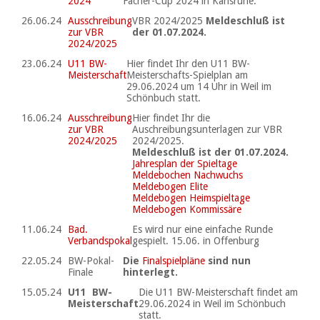
2024
Fächer-Cup 2024 in Karlsruhe.
26.06.24
Ausschreibung
VBR 2024/2025
Meldeschluß ist
zur VBR
der 01.07.2024.
2024/2025
23.06.24
U11 BW-
Hier findet Ihr den U11 BW-
Meisterschaft
Meisterschafts-Spielplan am
29.06.2024 um 14 Uhr in Weil im
Schönbuch statt.
16.06.24
Ausschreibung
Hier findet Ihr die
zur VBR
Auschreibungsunterlagen zur VBR
2024/2025
2024/2025.
Meldeschluß ist der 01.07.2024.
Jahresplan der Spieltage
Meldebochen Nachwuchs
Meldebogen Elite
Meldebogen Heimspieltage
Meldebogen Kommissäre
11.06.24
Bad.
Es wird nur eine einfache Runde
Verbandspokal
gespielt. 15.06. in Offenburg
22.05.24
BW-Pokal-
Die
Finalspielpläne
sind nun
Finale
hinterlegt.
15.05.24
U11 BW-
Die U11 BW-Meisterschaft findet am
Meisterschaft
29.06.2024 in Weil im Schönbuch
statt.