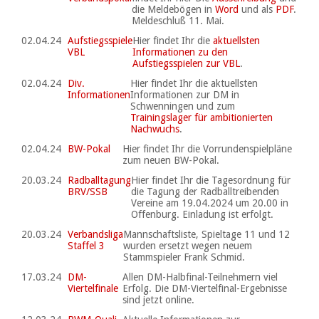
die Meldebögen in
Word
und als
PDF
.
Meldeschluß 11. Mai.
02.04.24
Aufstiegsspiele
Hier findet Ihr die
aktuellsten
VBL
Informationen zu den
Aufstiegsspielen zur VBL
.
02.04.24
Div.
Hier findet Ihr die aktuellsten
Informationen
Informationen zur DM in
Schwenningen und zum
Trainingslager für ambitionierten
Nachwuchs
.
02.04.24
BW-Pokal
Hier findet Ihr die Vorrundenspielpläne
zum neuen BW-Pokal.
20.03.24
Radballtagung
Hier findet Ihr die Tagesordnung für
BRV/SSB
die Tagung der Radballtreibenden
Vereine am 19.04.2024 um 20.00 in
Offenburg. Einladung ist erfolgt.
20.03.24
Verbandsliga
Mannschaftsliste, Spieltage 11 und 12
Staffel 3
wurden ersetzt wegen neuem
Stammspieler Frank Schmid.
17.03.24
DM-
Allen DM-Halbfinal-Teilnehmern viel
Viertelfinale
Erfolg. Die DM-Viertelfinal-Ergebnisse
sind jetzt online.