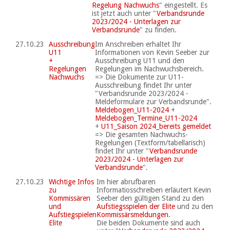
Regelung Nachwuchs
" eingestellt. Es
ist jetzt auch unter "
Verbandsrunde
2023/2024 - Unterlagen zur
Verbandsrunde
" zu finden.
27.10.23
Ausschreibung
Im Anschreiben erhaltet Ihr
U11
Informationen von Kevin Seeber zur
+
Ausschreibung U11 und den
Regelungen
Regelungen im Nachwuchsbereich.
Nachwuchs
=> Die Dokumente zur U11-
Ausschreibung findet Ihr unter
"Verbandsrunde 2023/2024 -
Meldeformulare zur Verbandsrunde".
Meldebogen_U11-2024
+
Meldebogen_Termine_U11-2024
+
U11_Saison 2024_bereits gemeldet
=> Die gesamten Nachwuchs-
Regelungen (Textform/tabellarisch)
findet Ihr unter "
Verbandsrunde
2023/2024 - Unterlagen zur
Verbandsrunde
".
27.10.23
Wichtige Infos
Im hier abrufbaren
zu
Informatiosschreiben erläutert Kevin
Kommissären
Seeber den gültigen Stand zu den
und
Aufstiegsspielen der Elite
und zu den
Aufstiegspielen
Kommissärsmeldungen
.
Elite
Die beiden Dokumente sind auch