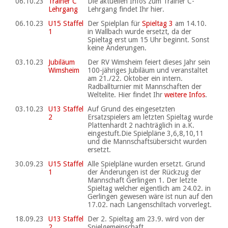
06.10.23
Trainer C
Die aktuellen Infos zum Trainer C-
Lehrgang
Lehrgang findet Ihr hier.
06.10.23
U15 Staffel
Der Spielplan für
Spieltag 3
am 14.10.
1
in Wallbach wurde ersetzt, da der
Spieltag erst um 15 Uhr beginnt. Sonst
keine Änderungen.
03.10.23
Jubiläum
Der RV Wimsheim feiert dieses Jahr sein
Wimsheim
100-jähriges Jubiläum und veranstaltet
am 21./22. Oktober ein intern.
Radballturnier mit Mannschaften der
Weltelite. Hier findet Ihr
weitere Infos
.
03.10.23
U13 Staffel
Auf Grund des eingesetzten
2
Ersatzspielers am letzten Spieltag wurde
Plattenhardt 2 nachträglich in a.K.
eingestuft.Die Spielpläne 3,6,8,10,11
und die Mannschaftsübersicht wurden
ersetzt.
30.09.23
U15 Staffel
Alle Spielpläne wurden ersetzt. Grund
1
der Änderungen ist der Rückzug der
Mannschaft Gerlingen 1. Der letzte
Spieltag welcher eigentlich am 24.02. in
Gerlingen gewesen wäre ist nun auf den
17.02. nach Langenschiltach vorverlegt.
18.09.23
U13 Staffel
Der 2. Spieltag am 23.9. wird von der
2
Spielgemeinschaft