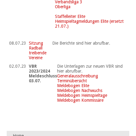
Verbandsliga 3
Oberliga
Staffelleiter Elite
Heimspieltagmeldungen Elite (ersetzt
21.07.)
08.07.23
Sitzung
Die Berichte sind hier abrufbar.
Radball
treibende
Vereine
02.07.23
VBR
Die Unterlagen zur neuen VBR sind
2023/2024
hier abrufbar.
Meldeschluss
Generalausschreibung
03.07.
Terminübersicht
Meldebogen Elite
Meldebogen Nachwuchs
Meldebogen Heimspieltage
Meldebogen Kommissäre
Navigation
Home